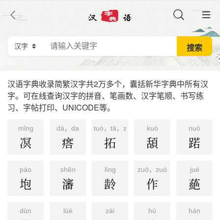
汉语字典收录简繁汉字共2万多个，囊括新华字典中所有汉
字。可在线查询汉字的拼音、笔画数、汉字笔顺、书写练
习、字帖打印、UNICODE等。
mǐnɡ
dá，da
tuò，tà，zhí
kuò
nuò
凕
瘩
拓
頢
蹃
páo
shěn
línɡ
zuō，zuò
jué
垉
瀋
龄
作
蕝
dūn
lüè
zāi
hù
hán