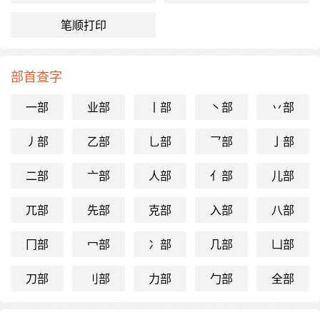
笔顺打印
部首查字
一部
业部
丨部
丶部
丷部
丿部
乙部
乚部
乛部
亅部
二部
亠部
人部
亻部
儿部
兀部
先部
克部
入部
八部
冂部
冖部
冫部
几部
凵部
刀部
刂部
力部
勹部
全部