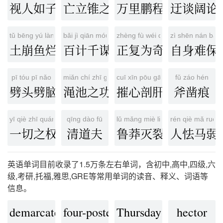
视人如子
亡立锥之地
万里鹏程
迂谈阔论
tǔ bēng yú làn
bǎi jì qiān móu
zhèng fù wéi qí
zì shēn nán bǎo
土崩鱼烂
百计千谋
正复为奇
自身难保
pī tóu pī nǎo
miǎn chí zhī gōng
cuī xīn pōu gān
fǔ záo hén
劈头劈脑
渑池之功
摧心剖肝
斧凿痕
yī qiè zhī quán
qīng dào fū
lǔ mǎng miè liè
rén qiè mǎ ruò，
一切之权
清道夫
鲁莽灭裂
人怯马弱
英语单词目前收录了1.5万条左右单词，含初中,高中,四级,六
级,考研,托福,雅思,GRE等常用单词的读音、释义、词语等
信息。
demarcate
four-poster
Thursday
hector