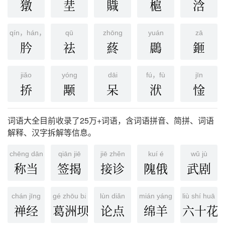
獤
坓
賳
槴
浛
qín，hán，hàn
qū
zhōng
yuán
zā
肣
祛
蔠
鷐
鉔
jiǎo
yóng
dāi
fú，fù
jīn
挢
颙
呆
洑
惍
词语大全目前收录了25万+词语，含词语拼音、简拼、词语
解释、汉字拆解等信息。
chēng dāng
qiān jiē
jiē zhěn
kuí é
wǔ jù
称当
签揭
接诊
隗俄
武剧
chán jīng
gé zhōu bà shuǐ lì shū niǔ
lùn diǎn
mián yáng
liù shí huā jiǎ
禅经
葛洲坝水利枢纽
论点
绵羊
六十花