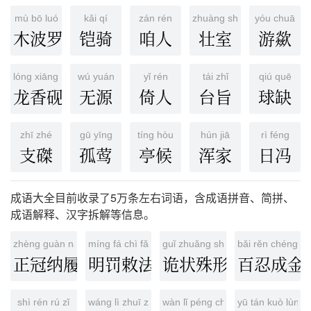
mù bō luó
kǎi qí
zán rén
zhuàng shì
yóu chuā
木波罗
铠骑
咱人
壮室
游歘
lóng xiāng yàn
wú yuán
yǐ rén
tái zhǐ
qiú quē
龙香砚
无源
倚人
台旨
球缺
zhī zhé
gū yīng
tíng hòu
hún jiā
rì féng
支磔
孤莺
亭候
浑家
日冯
成语大全目前收录了5万条左右词语，含成语拼音、简拼、
成语解释、汉字拆解等信息。
zhèng guàn nà lǚ
míng fá chì fǎ
guǐ zhuǎng shū xíng
bǎi rěn chéng jīn
正冠纳履
明罚敕法
诡状殊形
百忍成金
shì rén rú zǐ
wáng lì zhuī zhī dì
wàn lǐ péng chéng
yū tán kuò lùn